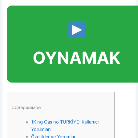
OYNAMAK
Содержимое
1King Casino TÜRKİYE: Kullanıcı
Yorumları
Özellikler ve Yorumlar