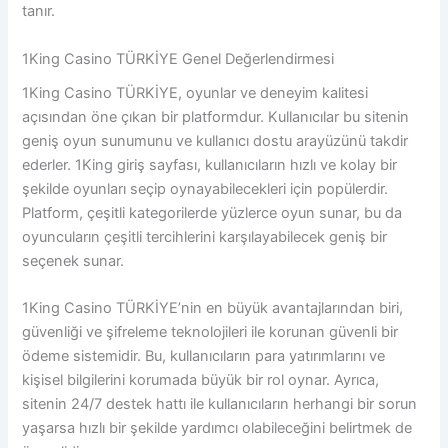
tanır.
1King Casino TÜRKİYE Genel Değerlendirmesi
1King Casino TÜRKİYE, oyunlar ve deneyim kalitesi
açısından öne çıkan bir platformdur. Kullanıcılar bu sitenin
geniş oyun sunumunu ve kullanıcı dostu arayüzünü takdir
ederler. 1King giriş sayfası, kullanıcıların hızlı ve kolay bir
şekilde oyunları seçip oynayabilecekleri için popülerdir.
Platform, çeşitli kategorilerde yüzlerce oyun sunar, bu da
oyuncuların çeşitli tercihlerini karşılayabilecek geniş bir
seçenek sunar.
1King Casino TÜRKİYE’nin en büyük avantajlarından biri,
güvenliği ve şifreleme teknolojileri ile korunan güvenli bir
ödeme sistemidir. Bu, kullanıcıların para yatırımlarını ve
kişisel bilgilerini korumada büyük bir rol oynar. Ayrıca,
sitenin 24/7 destek hattı ile kullanıcıların herhangi bir sorun
yaşarsa hızlı bir şekilde yardımcı olabileceğini belirtmek de