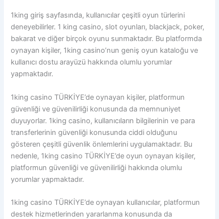
1king giriş sayfasında, kullanıcılar çeşitli oyun türlerini
deneyebilirler. 1 king casino, slot oyunları, blackjack, poker,
bakarat ve diğer birçok oyunu sunmaktadır. Bu platformda
oynayan kişiler, 1king casino’nun geniş oyun kataloğu ve
kullanıcı dostu arayüzü hakkında olumlu yorumlar
yapmaktadır.
1king casino TÜRKİYE’de oynayan kişiler, platformun
güvenliği ve güvenilirliği konusunda da memnuniyet
duyuyorlar. 1king casino, kullanıcıların bilgilerinin ve para
transferlerinin güvenliği konusunda ciddi olduğunu
gösteren çeşitli güvenlik önlemlerini uygulamaktadır. Bu
nedenle, 1king casino TÜRKİYE’de oyun oynayan kişiler,
platformun güvenliği ve güvenilirliği hakkında olumlu
yorumlar yapmaktadır.
1king casino TÜRKİYE’de oynayan kullanıcılar, platformun
destek hizmetlerinden yararlanma konusunda da