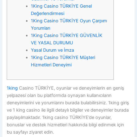
1King Casino TÜRKİYE Genel
Değerlendirmesi
1King Casino TÜRKİYE Oyun Çarpım
Yorumları
1King Casino TÜRKİYE GÜVENLİK
VE YASAL DURUMU
Yasal Durum ve İmza
1King Casino TÜRKİYE Müşteri
Hizmetleri Deneyimi
1king
Casino TÜRKİYE, oyunlar ve deneyimlerin en geniş
yelpazesi olan bu platformda oynayan kullanıcıların
deneyimlerini ve yorumlarını burada bulabilirsiniz. 1king giriş
ve 1 king casino ile ilgili detaylı bilgiler ve deneyimler burada
paylaşılmaktadır. 1king casino TÜRKİYE’de oyunlar,
bonuslar ve destek hizmetleri hakkında bilgi edinmek için
bu sayfayı ziyaret edin.