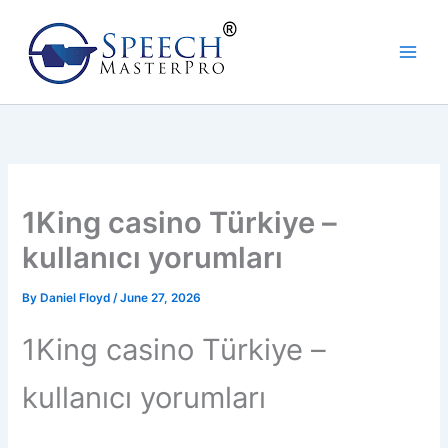
Skip
to
content
1King casino Türkiye –
kullanıcı yorumları
By
Daniel Floyd
/
June 27, 2026
1King casino Türkiye –
kullanıcı yorumları