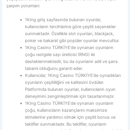
çarpım yorumları:
1King giriş sayfasında bulunan oyunlar,
kullanıcıların tercihlerine göre çeşitli seçenekler
sunmaktadır. Özellikle slot oyunları, blackjack,
poker ve bakarat gibi popüler oyunlar mevcuttur.
1King Casino TÜRKİYE’de oynanan oyunların
çoğu rastgele sayı üreticisi (RNG) ile
desteklenmektedir, bu da oyunların adil ve şans
tabanlı olduğunu garanti eder.
Kullanıcılar, 1King Casino TÜRKİYE’de oynadıkları
oyunların çeşitliliğini ve kalitesini övdüler.
Platformda bulunan oyunlar, kullanıcıların oyun
deneyimini zenginleştirmek için tasarlanmıştır.
1King Casino TÜRKİYE’de oynanan oyunların
çoğu, kullanıcıların kazançlarını maksimize
etmelerine yardımcı olmak için çeşitli bonus ve
teklifler sunmaktadır. Bu teklifler, oyunların