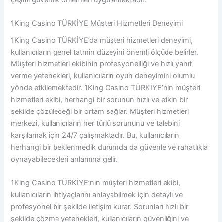
1King Casino TÜRKİYE Müşteri Hizmetleri Deneyimi
1King Casino TÜRKİYE’da müşteri hizmetleri deneyimi,
kullanıcıların genel tatmin düzeyini önemli ölçüde belirler.
Müşteri hizmetleri ekibinin profesyonelliği ve hızlı yanıt
verme yetenekleri, kullanıcıların oyun deneyimini olumlu
yönde etkilemektedir. 1King Casino TÜRKİYE’nin müşteri
hizmetleri ekibi, herhangi bir sorunun hızlı ve etkin bir
şekilde çözüleceği bir ortam sağlar. Müşteri hizmetleri
merkezi, kullanıcıların her türlü sorununu ve talebini
karşılamak için 24/7 çalışmaktadır. Bu, kullanıcıların
herhangi bir beklenmedik durumda da güvenle ve rahatlıkla
oynayabilecekleri anlamına gelir.
1King Casino TÜRKİYE’nin müşteri hizmetleri ekibi,
kullanıcıların ihtiyaçlarını anlayabilmek için detaylı ve
profesyonel bir şekilde iletişim kurar. Sorunları hızlı bir
şekilde çözme yetenekleri, kullanıcıların güvenliğini ve