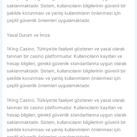
saklanmaktadır. Sistem, kullanıcıların bilgilerinin güvenli bir
şekilde korunması ve yanlış kullanımların önlenmesi için
çeşitli güvenlik önlemleri uygulamaktadır.
Yasal Durum ve İmza
1King Casino, Türkiye’de faaliyet gösteren ve yasal olarak
tanınan bir casino platformudur. Kullanıcıların kayıtları ve
hesap bilgileri, gerekli güvenlik standartlarına uygun olarak
saklanmaktadır. Sistem, kullanıcıların bilgilerinin güvenli bir
şekilde korunması ve yanlış kullanımların önlenmesi için
çeşitli güvenlik önlemleri uygulamaktadır.
1King Casino, Türkiye’de faaliyet gösteren ve yasal olarak
tanınan bir casino platformudur. Kullanıcıların kayıtları ve
hesap bilgileri, gerekli güvenlik standartlarına uygun olarak
saklanmaktadır. Sistem, kullanıcıların bilgilerinin güvenli bir
şekilde korunması ve yanlış kullanımların önlenmesi için
çeşitli güvenlik önlemleri uygulamaktadır.