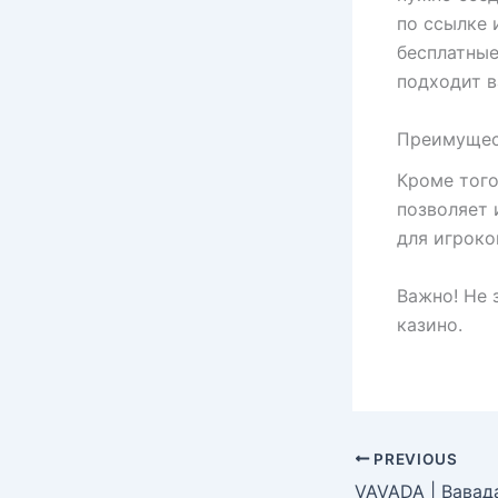
по ссылке 
бесплатные
подходит в
Преимущест
Кроме того
позволяет 
для игроко
Важно! Не 
казино.
PREVIOUS