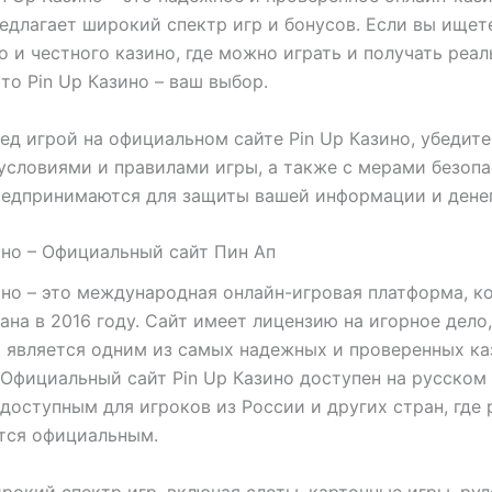
едлагает широкий спектр игр и бонусов. Если вы ищет
о и честного казино, где можно играть и получать реа
то Pin Up Казино – ваш выбор.
ед игрой на официальном сайте Pin Up Казино, убедите
условиями и правилами игры, а также с мерами безопа
едпринимаются для защиты вашей информации и денег
ино – Официальный сайт Пин Ап
ино – это международная онлайн-игровая платформа, к
ана в 2016 году. Сайт имеет лицензию на игорное дело,
и является одним из самых надежных и проверенных ка
 Официальный сайт Pin Up Казино доступен на русском 
 доступным для игроков из России и других стран, где
тся официальным.
рокий спектр игр, включая слоты, карточные игры, рул