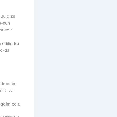
Bu qızıl
no-nun
m edir.
edilir. Bu
no-da
idmətlər
natı və
qdim edir.