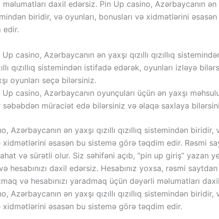
 məlumatları daxil edərsiz. Pin Up casino, Azərbaycanın ən y
temindən biridir, və oyunları, bonusları və xidmətlərini əsasə
 edir.
 Up casino, Azərbaycanın ən yaxşı qızıllı qızıllıq sistemindən 
ıllı qızıllıq sistemindən istifadə edərək, oyunları izləyə bilər
şı oyunları seçə bilərsiniz.
n Up casino, Azərbaycanın oyunçuları üçün ən yaxşı məhsulu
 səbəbdən müraciət edə bilərsiniz və əlaqə saxlaya bilərsin
o, Azərbaycanın ən yaxşı qızıllı qızıllıq sistemindən biridir, 
 xidmətlərini əsasən bu sistemə görə təqdim edir. Rəsmi say
hat və sürətli olur. Siz səhifəni açıb, “pin up giriş” yazan y
 və hesabınızı daxil edərsiz. Hesabınız yoxsa, rəsmi saytdan q
atmaq və hesabınızı yaradmaq üçün dəyərli məlumatları daxil
o, Azərbaycanın ən yaxşı qızıllı qızıllıq sistemindən biridir, 
ə xidmətlərini əsasən bu sistemə görə təqdim edir.