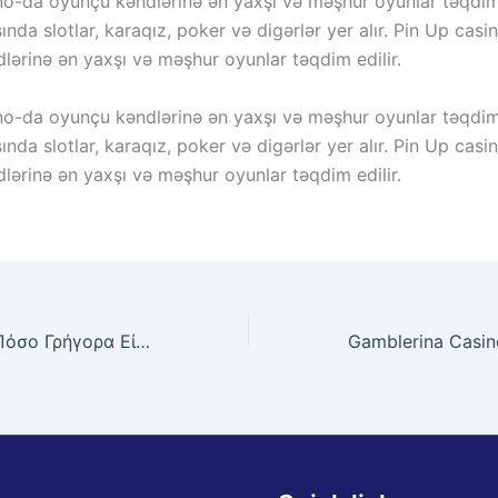
no-da oyunçu kəndlərinə ən yaxşı və məşhur oyunlar təqdim 
ında slotlar, karaqız, poker və digərlər yer alır. Pin Up casi
lərinə ən yaxşı və məşhur oyunlar təqdim edilir.
no-da oyunçu kəndlərinə ən yaxşı və məşhur oyunlar təqdim 
ında slotlar, karaqız, poker və digərlər yer alır. Pin Up casi
lərinə ən yaxşı və məşhur oyunlar təqdim edilir.
Casea Casino – Πόσο Γρήγορα Είστε σε Θέση Να Κάνετε Ανάληψη Κερδών Κερδών στην Ελλάδα