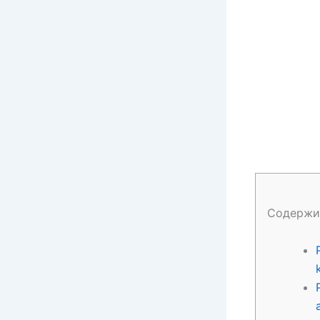
Содержи