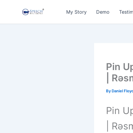
Skip
to
My Story
Demo
Testim
content
Pin U
| Rəs
By
Daniel Floy
Pin U
| Rəs