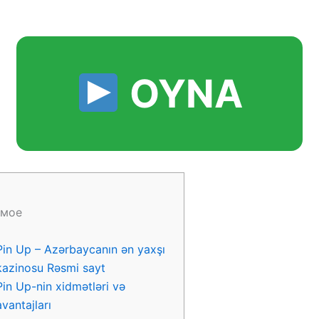
OYNA
мое
Pin Up – Azərbaycanın ən yaxşı
kazinosu Rəsmi sayt
Pin Up-nin xidmətləri və
avantajları