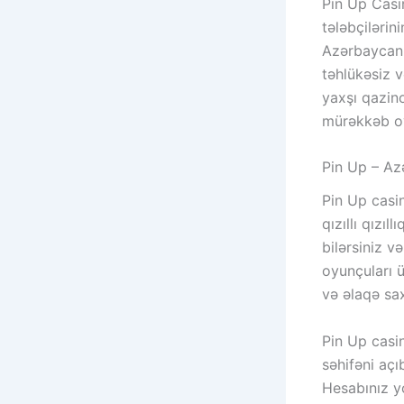
Pin Up Casi
tələbçiləri
Azərbaycanı
təhlükəsiz 
yaxşı qazino
mürəkkəb oy
Pin Up – Az
Pin Up casin
qızıllı qızıl
bilərsiniz v
oyunçuları 
və əlaqə sax
Pin Up casi
səhifəni açı
Hesabınız yo