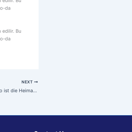
edilir. Bu
no-da
edilir. Bu
no-da
NEXT
Gamblerina Casino ist die Heimat echter Slot-Action um richtiges Geld in Österreich