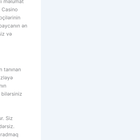
di məlumat
p Casino
çilərinin
baycanın ən
siz və
ən tanınan
izləyə
nın
bilərsiniz
r. Siz
dərsiz.
yaradmaq