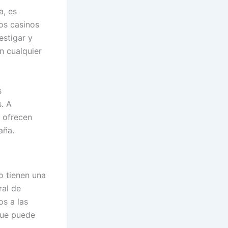
a, es
os casinos
estigar y
n cualquier
s
. A
e ofrecen
aña.
o tienen una
ral de
s a las
que puede