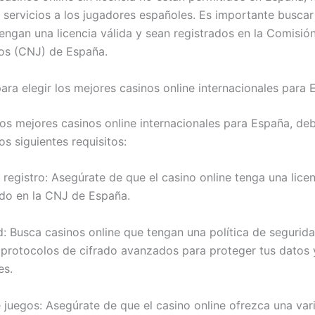
 servicios a los jugadores españoles. Es importante buscar
tengan una licencia válida y sean registrados en la Comisió
os (CNJ) de España.
para elegir los mejores casinos online internacionales para
 los mejores casinos online internacionales para España, de
os siguientes requisitos:
y registro: Asegúrate de que el casino online tenga una licen
ado en la CNJ de España.
d: Busca casinos online que tengan una política de segurida
n protocolos de cifrado avanzados para proteger tus datos 
es.
e juegos: Asegúrate de que el casino online ofrezca una va