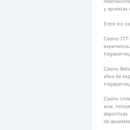
internacion
y apuestas 
Entre los ca
Casino 777:
experiencia
tragaperras,
Casino Bets
años de exp
tragaperras
Casino Unib
azar, inclu
deportivas.
de apuestas