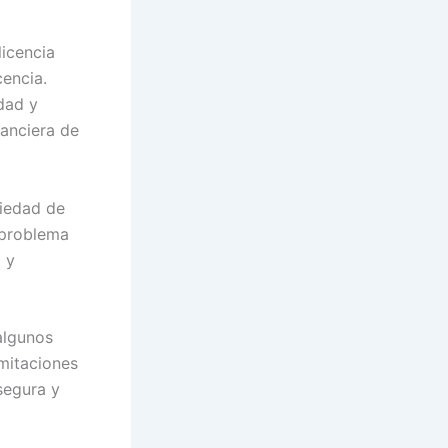
licencia
cencia.
dad y
nanciera de
riedad de
 problema
 y
algunos
imitaciones
segura y