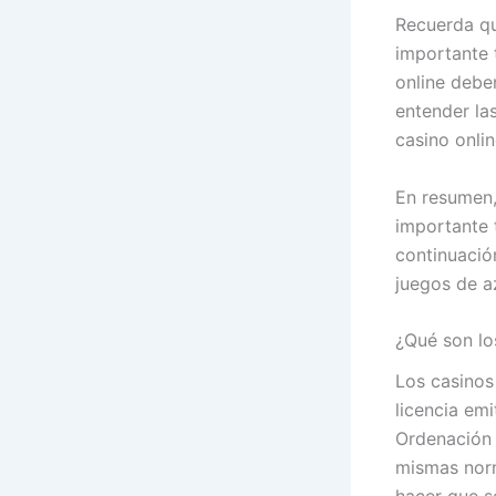
Recuerda qu
importante 
online debe
entender la
casino onlin
En resumen,
importante 
continuació
juegos de a
¿Qué son los
Los casinos 
licencia em
Ordenación 
mismas norm