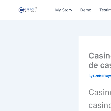
Skip
to
My Story
Demo
Testim
content
Casino
de ca
By
Daniel Floy
Casino
casin