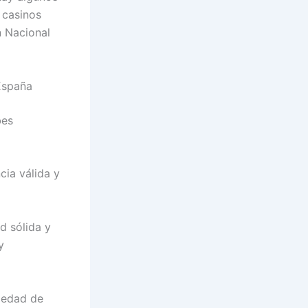
 casinos
n Nacional
 España
bes
cia válida y
d sólida y
y
riedad de