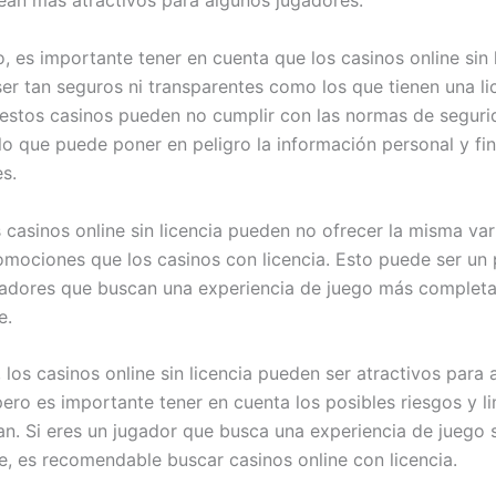
ean más atractivos para algunos jugadores.
, es importante tener en cuenta que los casinos online sin 
er tan seguros ni transparentes como los que tienen una li
estos casinos pueden no cumplir con las normas de seguri
 lo que puede poner en peligro la información personal y fi
s.
 casinos online sin licencia pueden no ofrecer la misma va
omociones que los casinos con licencia. Esto puede ser un
gadores que buscan una experiencia de juego más completa
e.
 los casinos online sin licencia pueden ser atractivos para 
pero es importante tener en cuenta los posibles riesgos y l
an. Si eres un jugador que busca una experiencia de juego 
, es recomendable buscar casinos online con licencia.