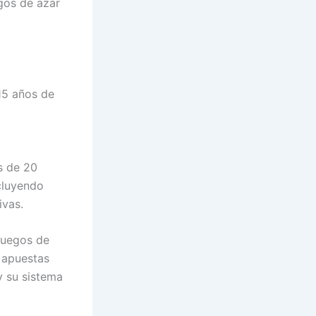
egos de azar
15 años de
s de 20
cluyendo
ivas.
juegos de
o apuestas
y su sistema