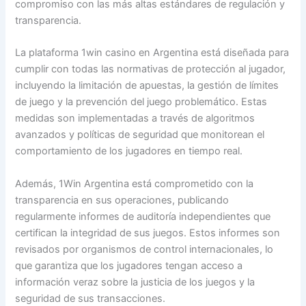
compromiso con las más altas estándares de regulación y
transparencia.
La plataforma 1win casino en Argentina está diseñada para
cumplir con todas las normativas de protección al jugador,
incluyendo la limitación de apuestas, la gestión de límites
de juego y la prevención del juego problemático. Estas
medidas son implementadas a través de algoritmos
avanzados y políticas de seguridad que monitorean el
comportamiento de los jugadores en tiempo real.
Además, 1Win Argentina está comprometido con la
transparencia en sus operaciones, publicando
regularmente informes de auditoría independientes que
certifican la integridad de sus juegos. Estos informes son
revisados por organismos de control internacionales, lo
que garantiza que los jugadores tengan acceso a
información veraz sobre la justicia de los juegos y la
seguridad de sus transacciones.