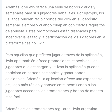
Además, one win ofrece una serie de bonos diarios y
semanales para sus jugadores habituales. Por ejemplo, los
usuarios pueden recibir bonos del 20% en su depósito
semanal, siempre y cuando cumplan con ciertos requisitos
de apuesta. Estas promociones están diseñadas para
incentivar la lealtad y la participación de los jugadores en la
plataforma casino 1win.
Para aquellos que prefieren jugar a través de la aplicación,
1win app también ofrece promociones especiales. Los
jugadores que descargan y utilizan la aplicación pueden
participar en sorteos semanales y ganar bonos
adicionales. Además, la aplicación ofrece una experiencia
de juego más rápida y conveniente, permitiendo a los
jugadores acceder a las promociones y bonos de manera
más fácil.
Además de las promociones regulares, 1win argentina