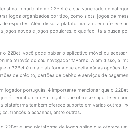
terística importante do 22Bet é a sua variedade de categor
rar jogos organizados por tipo, como slots, jogos de mesa
s de esportes. Além disso, a plataforma também oferece 
ra jogos novos e jogos populares, o que facilita a busca po
r o 22Bet, você pode baixar o aplicativo móvel ou acessar
online através do seu navegador favorito. Além disso, é im
ue o 22Bet é uma plataforma que aceita várias opções d
artões de crédito, cartões de débito e serviços de pagamen
m jogador português, é importante mencionar que o 22Be
que é permitida em Portugal e que oferece suporte em por
 a plataforma também oferece suporte em várias outras lín
glês, francês e espanhol, entre outras.
o 22Bet é uma plataforma de jogos online que oferece u