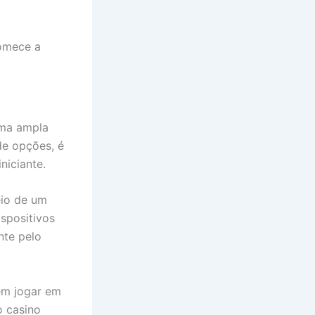
comece a
uma ampla
de opções, é
niciante.
eio de um
spositivos
nte pelo
em jogar em
o casino