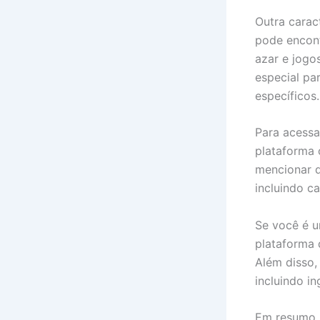
Outra carac
pode encont
azar e jogo
especial pa
específicos.
Para acessa
plataforma 
mencionar q
incluindo c
Se você é u
plataforma 
Além disso,
incluindo in
Em resumo, 