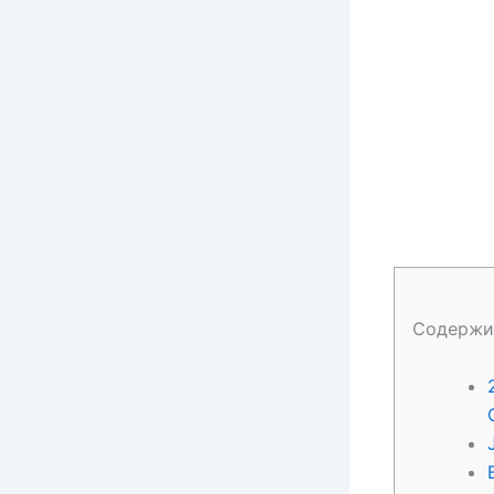
Содержи