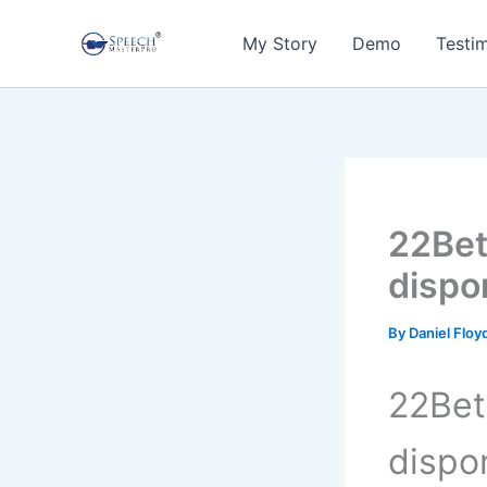
Skip
to
My Story
Demo
Testim
content
22Bet
dispo
By
Daniel Floy
22Bet
dispo