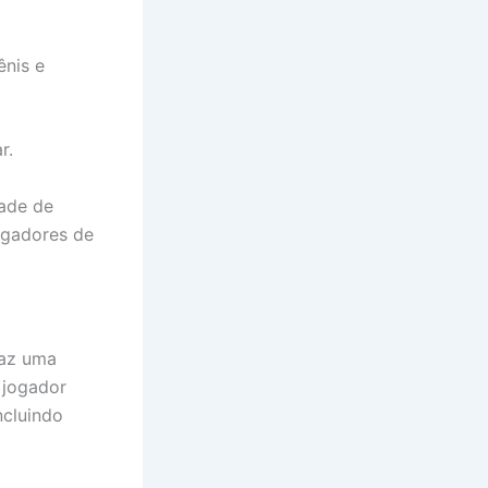
ênis e
r.
ade de
ogadores de
raz uma
o jogador
ncluindo